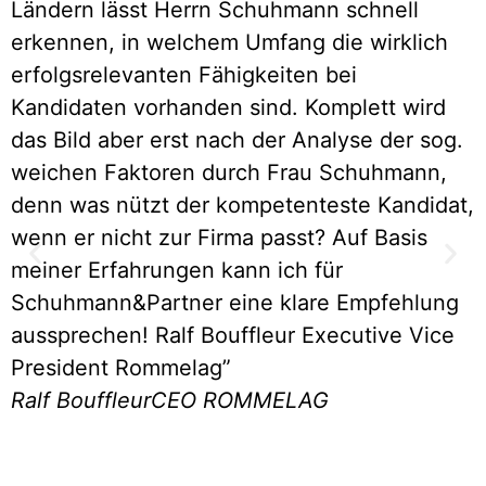
Ländern lässt Herrn Schuhmann schnell
erkennen, in welchem Umfang die wirklich
erfolgsrelevanten Fähigkeiten bei
M
Kandidaten vorhanden sind. Komplett wird
e
das Bild aber erst nach der Analyse der sog.
H
weichen Faktoren durch Frau Schuhmann,
z
denn was nützt der kompetenteste Kandidat,
K
wenn er nicht zur Firma passt? Auf Basis
meiner Erfahrungen kann ich für
Schuhmann&Partner eine klare Empfehlung
aussprechen! Ralf Bouffleur Executive Vice
D
President Rommelag”
Ralf Bouffleur
CEO ROMMELAG
F
n