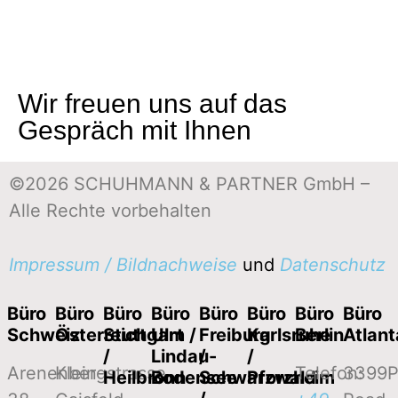
Wir freuen uns auf das
Gespräch mit Ihnen
©2026 SCHUHMANN & PARTNER GmbH –
Alle Rechte vorbehalten
Impressum / Bildnachweise
und
Datenschutz
Büro
Büro
Büro
Büro
Büro
Büro
Büro
Büro
Schweiz
Österreich
Stuttgart
Ulm /
Freiburg
Karlsruhe
Berlin
Atlan
/
Lindau-
/
/
Arenenbergstrasse
Klein-
Telefon:
3399P
Heilbronn
Bodensee
Schwarzwald
Pforzheim