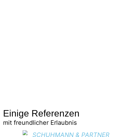
e
r
a
Einige Referenzen
mit freundlicher Erlaubnis