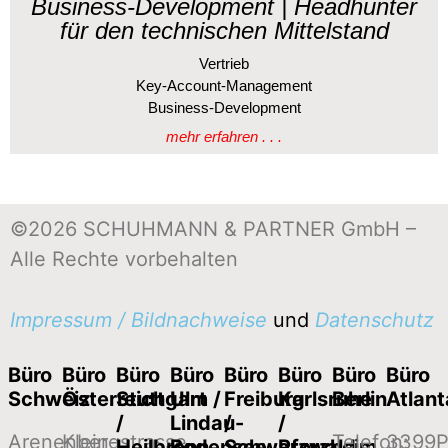
Business-Development | Headhunter
für den technischen Mittelstand
Vertrieb
Key-Account-Management
Business-Development
mehr erfahren . . .
©2026 SCHUHMANN & PARTNER GmbH –
Alle Rechte vorbehalten
Impressum / Bildnachweise
und
Datenschutz
Büro
Büro
Büro
Büro
Büro
Büro
Büro
Büro
Schweiz
Österreich
Stuttgart
Ulm /
Freiburg
Karlsruhe
Berlin
Atlan
/
Lindau-
/
/
Arenenbergstrasse
Klein-
Telefon:
3399P
Heilbronn
Bodensee
Schwarzwald
Pforzheim