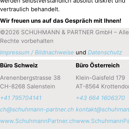
werden selbstverständlich absolut diskret und
vertraulich behandelt.
Wir freuen uns auf das Gespräch mit Ihnen!
©2026 SCHUHMANN & PARTNER GmbH – Alle
Rechte vorbehalten
Impressum / Bildnachweise
und
Datenschutz
Büro Schweiz
Büro Österreich
Arenenbergstrasse 38
Klein-Gaisfeld 179
CH-8268 Salenstein
AT-8564 Krottendor
+41 795704141‬
+43 664 1606370‬
ch@schuhmann-partner.ch
kontakt@schuhmann
www.SchuhmannPartner.ch
www.SchuhmannPar