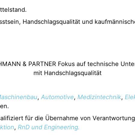
ttelstand.
sstsein, Handschlagsqualität und kaufmännisc
aschinenbau
,
Automotive
,
Medizintechnik
,
Ele
en.
alifiziert für die Übernahme von Verantwortun
ktion
,
RnD und Engineering.