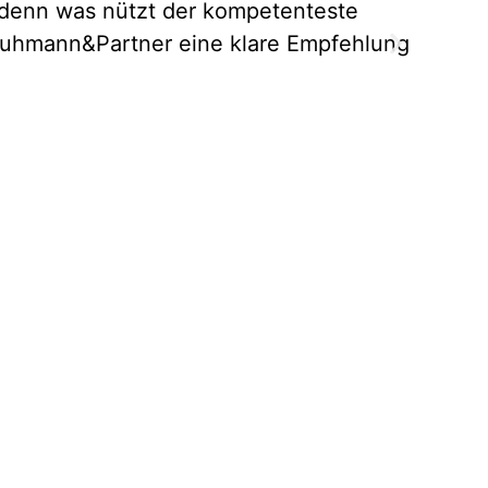
 denn was nützt der kompetenteste
zukünf
chuhmann&Partner eine klare Empfehlung
lerne
gemein
mit de
Beurt
unein
Marku