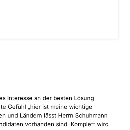
hes Interesse an der besten Lösung
Seit e
e Gefühl „hier ist meine wichtige
Corpor
rien und Ländern lässt Herrn Schuhmann
neben 
andidaten vorhanden sind. Komplett wird
Wertsc