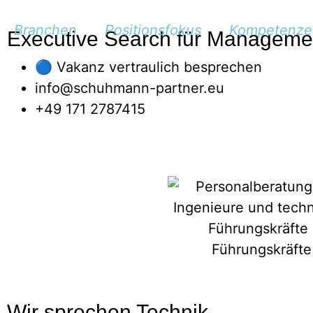
Branchen
Positionsfokus
Kompetenze
Executive Search für Managemen
🔵 Vakanz vertraulich besprechen
info@schuhmann-partner.eu
+49 171 2787415
Wir sprechen Technik